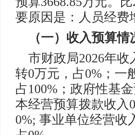
预算
36
68.85
万元
。比
要原因是：人员经费
（一）收入预算情
市财政局
2026
年收
转
0
万元，占
0%
；一
占
100%
；政府性基金
本经营预算拨款收入
0%
;
事业单位经营收