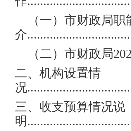
作
...............................
（一）
市
财政局职
介
...............................
（二）
市财政
局
20
二、机构
设置情
况
................................
三、收支预算情况说
明
................................