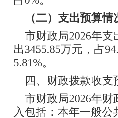
占
0%
。
（二）支出预算情
市财政局
202
6
年支
出
3455.85
万元，占
94
5.81%
。
四、财政拨款收支
市财政局
202
6
年财
入包括：本年一般公