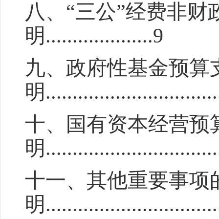
八
、
“
三公
”
经费
非
财
明
..................
..9
九、政府性基金预算
明
................................
十、国有资本经营预
明
................................
十
一
、其他重要事项
明
................................