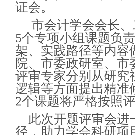
证会。
市
会计
学会会长、
5
个专项
小组
课题
负
架、实践路径等
内容
院、市委政研室、市
评审
专家
分别
从研究
逻辑等方面提出精准
2
个
课题将严格按照
此次
开题评审会进
径
，助力学会科研项